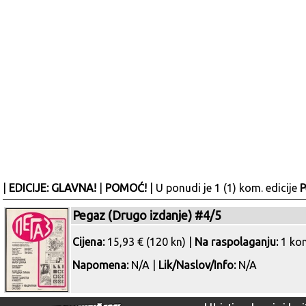
|
EDICIJE: GLAVNA!
|
POMOĆ!
| U ponudi je 1 (1) kom. edicije
P
Pegaz (Drugo izdanje) #4/5
Cijena:
15,93 € (120 kn) |
Na raspolaganju:
1 ko
Napomena:
N/A |
Lik/Naslov/Info:
N/A