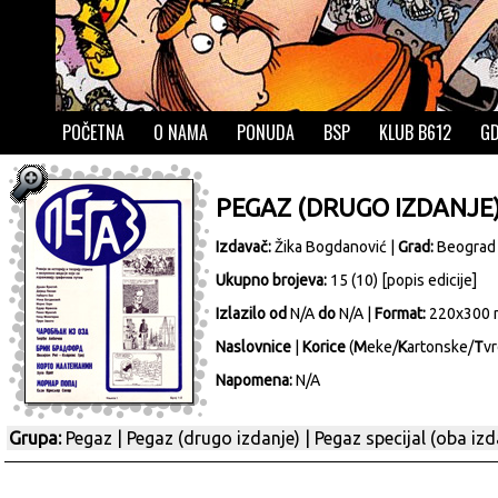
POČETNA
O NAMA
PONUDA
BSP
KLUB B612
GD
PEGAZ (DRUGO IZDANJE
Izdavač:
Žika Bogdanović
|
Grad:
Beograd
Ukupno brojeva:
15 (10) [
popis edicije
]
Izlazilo od
N/A
do
N/A |
Format:
220x300
Naslovnice
|
Korice
(
M
eke/
K
artonske/
T
vr
Napomena:
N/A
Grupa:
Pegaz
|
Pegaz (drugo izdanje)
|
Pegaz specijal (oba izd