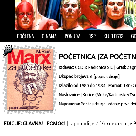
POČETNA
O NAMA
PONUDA
BSP
KLUB B612
GD
POČETNICA (ZA POČETN
Izdavač:
CCD & Radionica SIC
|
Grad:
Zagr
Ukupno brojeva:
6 [
popis edicije
]
Izlazilo od
1980
do
1984 |
Format:
140x2
Naslovnice
|
Korice
(
M
eke/
K
artonske/
T
vr
Napomena:
Postoji drugo izdanje prve dvije
|
EDICIJE: GLAVNA!
|
POMOĆ!
| U ponudi je 2 (3) kom. edicije
P