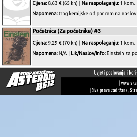
Cijena:
8,63 € (65 kn) |
Na raspolaganju:
1 kom.
Napomena:
trag kemijske od par mm na naslovn
Početnica (Za početnike) #3
Cijena:
9,29 € (70 kn) |
Na raspolaganju:
1 kom.
Napomena:
N/A |
Lik/Naslov/Info:
Einstein za p
|
Uvjeti poslovanja i kori
| www.sk
| Sva prava zadržana, Str