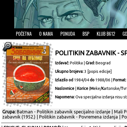
POČETNA
O NAMA
PONUDA
BSP
KLUB B612
GD
POLITIKIN ZABAVNIK - 
Izdavač:
Politika
|
Grad:
Beograd
Ukupno brojeva:
3 [
popis edicije
]
Izlazilo od
1984/04
do
1988/06 |
Format:
Naslovnice
|
Korice
(
M
eke/
K
artonske/
T
vr
Napomena:
Ova specijalna izdanja nisu str
Grupa:
Batman - Politikin zabavnik specijalno izdanje
|
Mali P
zabavnik (1952.)
|
Politikin zabavnik - Povremena izdanja
|
Po