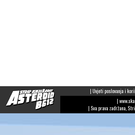
|
Uvjeti poslovanja i kori
| www.sk
| Sva prava zadržana, Str