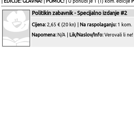
|
EDICIJE: GLAVNA!
|
POMOĆ!
| U ponudi je 1 (1) kom. edicije
P
Politikin zabavnik - Specijalno izdanje #2
Cijena:
2,65 € (20 kn) |
Na raspolaganju:
1 kom.
Napomena:
N/A |
Lik/Naslov/Info:
Verovali li ne!