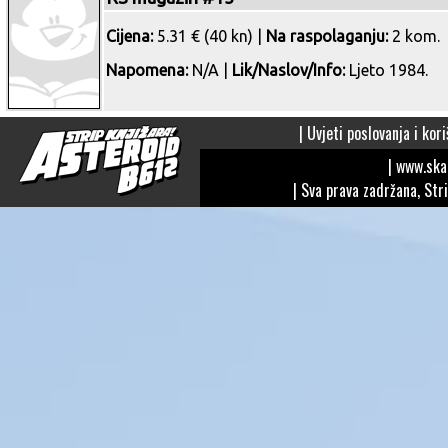
Cijena:
5.31 € (40 kn) |
Na raspolaganju:
2 kom.
Napomena:
N/A |
Lik/Naslov/Info:
Ljeto 1984.
|
Uvjeti poslovanja i kori
| www.sk
| Sva prava zadržana, Str