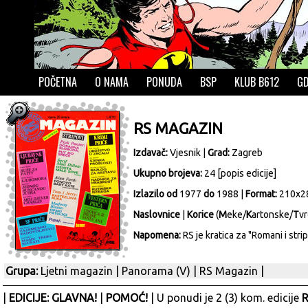
POČETNA
O NAMA
PONUDA
BSP
KLUB B612
GD
RS MAGAZIN
Izdavač:
Vjesnik
|
Grad:
Zagreb
Ukupno brojeva:
24 [
popis edicije
]
Izlazilo od
1977
do
1988 |
Format:
210x2
Naslovnice
|
Korice
(
M
eke/
K
artonske/
T
vr
Napomena:
RS je kratica za "Romani i stripo
Grupa:
Ljetni magazin
|
Panorama (V)
|
RS Magazin
|
|
EDICIJE: GLAVNA!
|
POMOĆ!
| U ponudi je 2 (3) kom. edicije
R