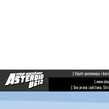
|
Uvjeti poslovanja i kori
| www.sk
| Sva prava zadržana, Str