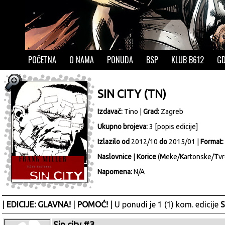
POČETNA
O NAMA
PONUDA
BSP
KLUB B612
GD
SIN CITY (TN)
Izdavač:
Tino
|
Grad:
Zagreb
Ukupno brojeva:
3 [
popis edicije
]
Izlazilo od
2012/10
do
2015/01 |
Format:
Naslovnice
|
Korice
(
M
eke/
K
artonske/
T
vr
Napomena:
N/A
|
EDICIJE: GLAVNA!
|
POMOĆ!
| U ponudi je 1 (1) kom. edicije
S
Sin city #3