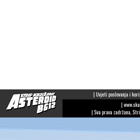
|
Uvjeti poslovanja i kori
| www.sk
| Sva prava zadržana, Str