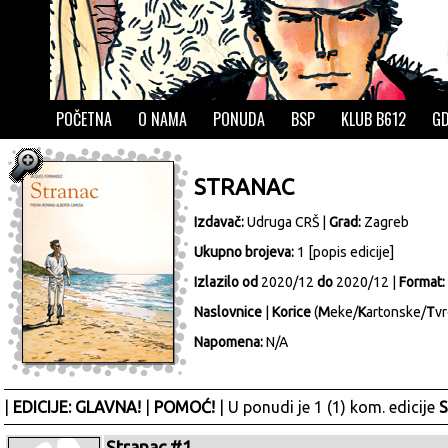
POČETNA
O NAMA
PONUDA
BSP
KLUB B612
GD
STRANAC
Izdavač:
Udruga CRŠ
|
Grad:
Zagreb
Ukupno brojeva:
1 [
popis edicije
]
Izlazilo od
2020/12
do
2020/12 |
Format:
Naslovnice
|
Korice
(
M
eke/
K
artonske/
T
vr
Napomena:
N/A
|
EDICIJE: GLAVNA!
|
POMOĆ!
| U ponudi je 1 (1) kom. edicije
S
Stranac #1