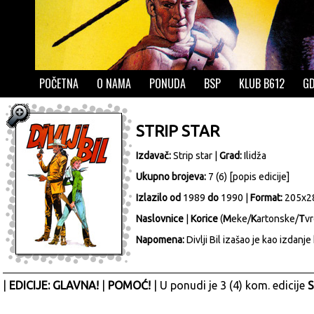
POČETNA
O NAMA
PONUDA
BSP
KLUB B612
GD
STRIP STAR
Izdavač:
Strip star
|
Grad:
Ilidža
Ukupno brojeva:
7 (6) [
popis edicije
]
Izlazilo od
1989
do
1990 |
Format:
205x2
Naslovnice
|
Korice
(
M
eke/
K
artonske/
T
vr
Napomena:
Divlji Bil izašao je kao izdanje
|
EDICIJE: GLAVNA!
|
POMOĆ!
| U ponudi je 3 (4) kom. edicije
S