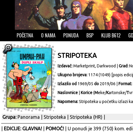
POČETNA
O NAMA
PONUDA
BSP
KLUB B612
GD
STRIPOTEKA
Izdavač:
Marketprint, Darkwood
|
Grad:
N
Ukupno brojeva:
1174 (1049) [
popis edici
Izlazilo od
1969/05
do
2019/06 |
Format:
Naslovnice
|
Korice
(
M
eke/
K
artonske/
T
vr
Napomena:
Stripoteka u početku izlazi ka
Grupa:
Panorama
|
Stripoteka
|
Stripoteka (HR)
|
|
EDICIJE: GLAVNA!
|
POMOĆ!
| U ponudi je 399 (750) kom. edi