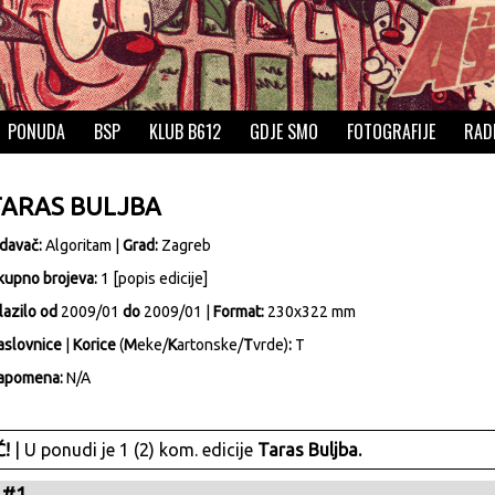
PONUDA
BSP
KLUB B612
GDJE SMO
FOTOGRAFIJE
RAD
TARAS BULJBA
zdavač:
Algoritam
|
Grad:
Zagreb
kupno brojeva:
1 [
popis edicije
]
lazilo od
2009/01
do
2009/01 |
Format:
230x322 mm
aslovnice
|
Korice
(
M
eke/
K
artonske/
T
vrde)
:
T
apomena:
N/A
!
| U ponudi je 1 (2) kom. edicije
Taras Buljba.
 #1