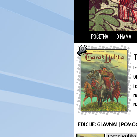
POČETNA
O NAMA
I
U
Iz
N
N
|
EDICIJE: GLAVNA!
|
POMOĆ
Taras Buljba