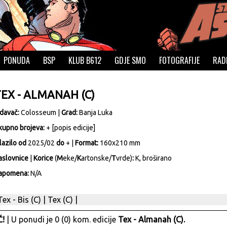
PONUDA
BSP
KLUB B612
GDJE SMO
FOTOGRAFIJE
RAD
EX - ALMANAH (C)
zdavač:
Colosseum
|
Grad:
Banja Luka
kupno brojeva:
+ [
popis edicije
]
lazilo od
2025/02
do
+ |
Format:
160x210 mm
aslovnice
|
Korice
(
M
eke/
K
artonske/
T
vrde)
:
K, broširano
apomena:
N/A
Tex - Bis (C)
|
Tex (C)
|
!
| U ponudi je 0 (0) kom. edicije
Tex - Almanah (C).