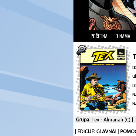
POČETNA
O NAMA
T
I
U
Iz
N
N
Grupa:
Tex - Almanah (C)
|
|
EDICIJE: GLAVNA!
|
POMOĆ