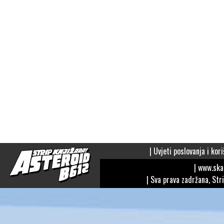
|
Uvjeti poslovanja i kori
| www.sk
| Sva prava zadržana, Str