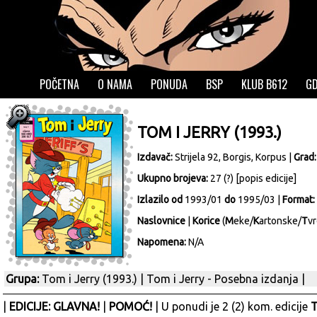
POČETNA
O NAMA
PONUDA
BSP
KLUB B612
GD
TOM I JERRY (1993.)
Izdavač:
Strijela 92, Borgis, Korpus
|
Grad
Ukupno brojeva:
27 (?) [
popis edicije
]
Izlazilo od
1993/01
do
1995/03 |
Format:
Naslovnice
|
Korice
(
M
eke/
K
artonske/
T
vr
Napomena:
N/A
Grupa:
Tom i Jerry (1993.)
|
Tom i Jerry - Posebna izdanja
|
|
EDICIJE: GLAVNA!
|
POMOĆ!
| U ponudi je 2 (2) kom. edicije
T