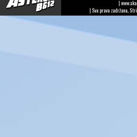
| www.sk
| Sva prava zadržana, Str