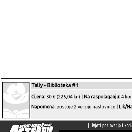
Tally - Biblioteka #1
Cijena:
30 € (226,04 kn) |
Na raspolaganju:
4 ko
Napomena:
postoje 2 verzije naslovnice |
Lik/Na
|
Uvjeti poslovanja i kori