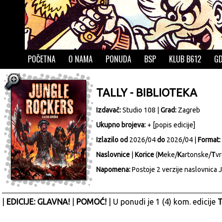
POČETNA
O NAMA
PONUDA
BSP
KLUB B612
GD
TALLY - BIBLIOTEKA
Izdavač:
Studio 108
|
Grad:
Zagreb
Ukupno brojeva:
+ [
popis edicije
]
Izlazilo od
2026/04
do
2026/04 |
Format:
Naslovnice
|
Korice
(
M
eke/
K
artonske/
T
vr
Napomena:
Postoje 2 verzije naslovnica J
|
EDICIJE: GLAVNA!
|
POMOĆ!
| U ponudi je 1 (4) kom. edicije
T