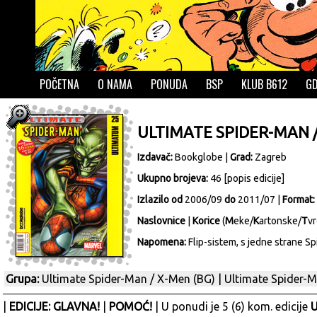
POČETNA
O NAMA
PONUDA
BSP
KLUB B612
GD
ULTIMATE SPIDER-MAN /
Izdavač:
Bookglobe
|
Grad:
Zagreb
Ukupno brojeva:
46 [
popis edicije
]
Izlazilo od
2006/09
do
2011/07 |
Format:
Naslovnice
|
Korice
(
M
eke/
K
artonske/
T
vr
Napomena:
Flip-sistem, s jedne strane S
Grupa:
Ultimate Spider-Man / X-Men (BG)
|
Ultimate Spider-M
|
EDICIJE: GLAVNA!
|
POMOĆ!
| U ponudi je 5 (6) kom. edicije
U