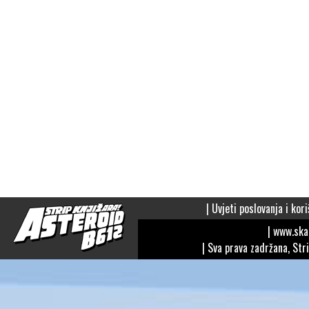
|
Uvjeti poslovanja i kori
| www.sk
| Sva prava zadržana, Str