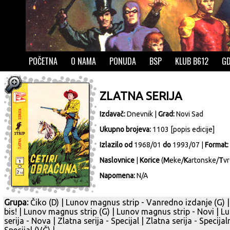
POČETNA
O NAMA
PONUDA
BSP
KLUB B612
GD
ZLATNA SERIJA
Izdavač:
Dnevnik
|
Grad:
Novi Sad
Ukupno brojeva:
1103 [
popis edicije
]
Izlazilo od
1968/01
do
1993/07 |
Format:
Naslovnice
|
Korice
(
M
eke/
K
artonske/
T
vr
Napomena:
N/A
Grupa:
Čiko (D)
|
Lunov magnus strip - Vanredno izdanje (G)
bis!
|
Lunov magnus strip (G)
|
Lunov magnus strip - Novi
|
Lu
serija - Nova
|
Zlatna serija - Specijal
|
Zlatna serija - Specijal