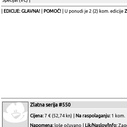
Specijal (VČ)
|
|
EDICIJE: GLAVNA!
|
POMOĆ!
| U ponudi je 2 (2) kom. edicije
Z
Zlatna serija #550
Cijena:
7 € (52,74 kn) |
Na raspolaganju:
1 kom.
Napomena:
loše očuvano |
Lik/Naslov/Info:
Zag