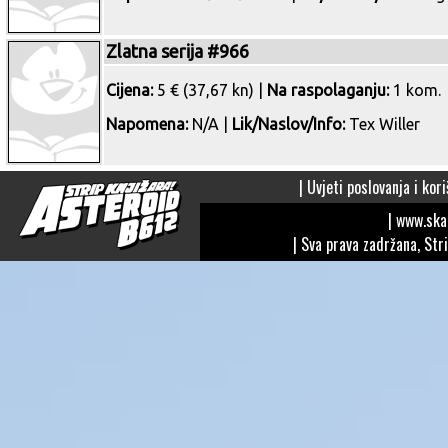
Zlatna serija #966
Cijena:
5 € (37,67 kn) |
Na raspolaganju:
1 kom.
Napomena:
N/A |
Lik/Naslov/Info:
Tex Willer
|
Uvjeti poslovanja i kori
| www.sk
| Sva prava zadržana, Str