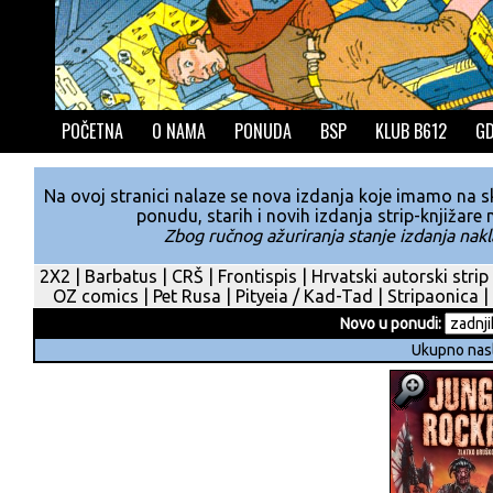
POČETNA
O NAMA
PONUDA
BSP
KLUB B612
GD
Na ovoj stranici nalaze se nova izdanja koje imamo na skl
ponudu, starih i novih izdanja strip-knjižare
Zbog ručnog ažuriranja stanje izdanja nakla
2X2
|
Barbatus
|
CRŠ
|
Frontispis
|
Hrvatski autorski strip
OZ comics
|
Pet Rusa
|
Pityeia / Kad-Tad
|
Stripaonica
|
Novo u ponudi:
Ukupno nas