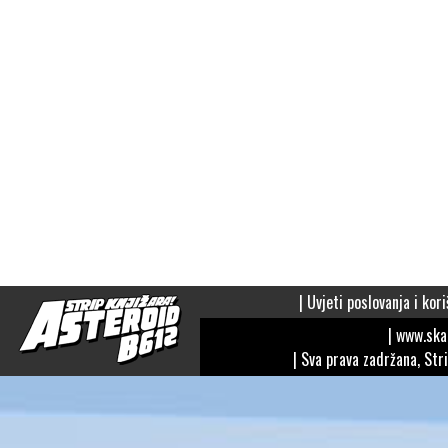
|
Uvjeti poslovanja i kori
| www.sk
| Sva prava zadržana, Str