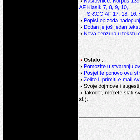
Naslovnice: Korpus 139 
AF Klasik 7, 8, 9, 10,
Sr&CG AF 17, 18, 16, spe
Popisi epizoda nadopunj
Dodan je još jedan teks
Nova cenzura u tekstu 
Ostalo :
Pomozite u stvaranju ov
Posjetite ponovo ovu stra
Želite li primiti e-mail 
Svoje dojmove i sugesti
Također, možete slati s
sl.).