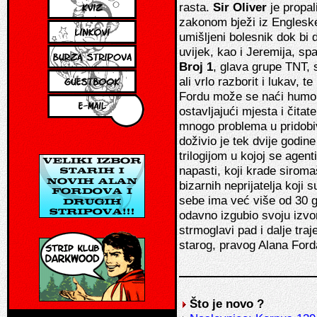
rasta.
Sir Oliver
je propal
zakonom bježi iz Englesk
umišljeni bolesnik dok bi 
uvijek, kao i Jeremija, spava
Broj 1
, glava grupe TNT, s
ali vrlo razborit i lukav, t
Fordu može se naći humor,
ostavljajući mjesta i čita
mnogo problema u pridobiva
doživio je tek dvije godin
trilogijom u kojoj se agen
napasti, koji krade sirom
bizarnih neprijatelja koji 
sebe ima već više od 30 go
odavno izgubio svoju izvor
strmoglavi pad i dalje traj
starog, pravog Alana Ford
Što je novo ?