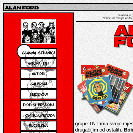
Stranica je p
Notice for foreign visitor
grupe TNT ima svoje mjesto
drugačijim od ostalih.
Bob