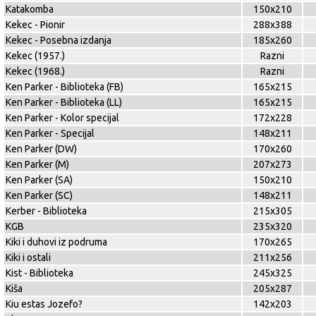
Katakomba
150x210
Kekec - Pionir
288x388
Kekec - Posebna izdanja
185x260
Kekec (1957.)
Razni
Kekec (1968.)
Razni
Ken Parker - Biblioteka (FB)
165x215
Ken Parker - Biblioteka (LL)
165x215
Ken Parker - Kolor specijal
172x228
Ken Parker - Specijal
148x211
Ken Parker (DW)
170x260
Ken Parker (M)
207x273
Ken Parker (SA)
150x210
Ken Parker (SC)
148x211
Kerber - Biblioteka
215x305
KGB
235x320
Kiki i duhovi iz podruma
170x265
Kiki i ostali
211x256
Kist - Biblioteka
245x325
Kiša
205x287
Kiu estas Jozefo?
142x203