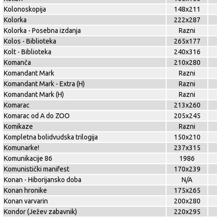
Kolonoskopija
148x211
Kolorka
222x287
Kolorka - Posebna izdanja
Razni
Kolos - Biblioteka
265x177
Kolt - Biblioteka
240x316
Komanča
210x280
Komandant Mark
Razni
Komandant Mark - Extra (H)
Razni
Komandant Mark (H)
Razni
Komarac
213x260
Komarac od A do ZOO
205x245
Komikaze
Razni
Kompletna bolidvudska trilogija
150x210
Komunarke!
237x315
Komunikacije 86
1986
Komunistički manifest
170x239
Konan - Hiborijansko doba
N/A
Konan hronike
175x265
Konan varvarin
200x280
Kondor (Ježev zabavnik)
220x295