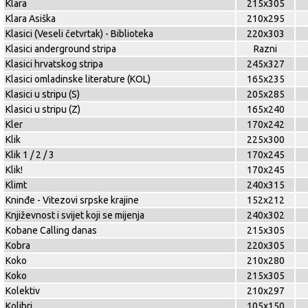
Klara
215x305
Klara Asiška
210x295
Klasici (Veseli četvrtak) - Biblioteka
220x303
Klasici anderground stripa
Razni
Klasici hrvatskog stripa
245x327
Klasici omladinske literature (KOL)
165x235
Klasici u stripu (S)
205x285
Klasici u stripu (Z)
165x240
Kler
170x242
Klik
225x300
Klik 1 / 2 / 3
170x245
Klik!
170x245
Klimt
240x315
Kninđe - Vitezovi srpske krajine
152x212
Književnost i svijet koji se mijenja
240x302
Kobane Calling danas
215x305
Kobra
220x305
Koko
210x280
Koko
215x305
Kolektiv
210x297
Kolibri
105x150