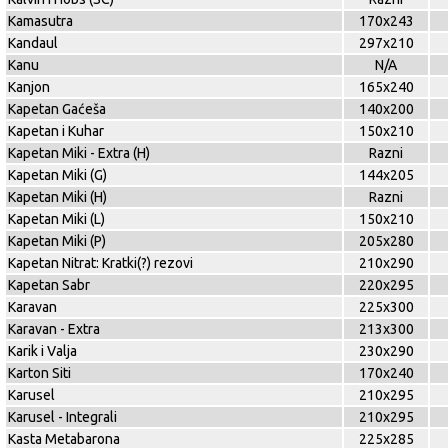
Kamasutra
170x243
Kandaul
297x210
Kanu
N/A
Kanjon
165x240
Kapetan Gaćeša
140x200
Kapetan i Kuhar
150x210
Kapetan Miki - Extra (H)
Razni
Kapetan Miki (G)
144x205
Kapetan Miki (H)
Razni
Kapetan Miki (L)
150x210
Kapetan Miki (P)
205x280
Kapetan Nitrat: Kratki(?) rezovi
210x290
Kapetan Sabr
220x295
Karavan
225x300
Karavan - Extra
213x300
Karik i Valja
230x290
Karton Siti
170x240
Karusel
210x295
Karusel - Integrali
210x295
Kasta Metabarona
225x285