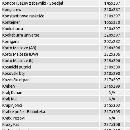
Kondor (Ježev zabavnik) - Specijal
145x207
Kong crew
220x287
Konstantinovo raskršće
210x297
Kontejner
165x230
Kookaburra
220x297
Kookaburra universe
220x297
Korrigans
202x282
Korto Malteze (A9)
216x296
Korto Malteze (DW)
232x306
Korto Malteze (K)
225x296
Kosmički putnici
210x280
Kosovski boj
210x290
Kozmički otpad
217x297
Kraken
216x299
Kralj Konan
N/A
Kralj Kul
N/A
Krapinjonci
215x303
Kratke priče - Biblioteka
217x305
Kratki rezovi
N/A
Krazy Kat
237x308