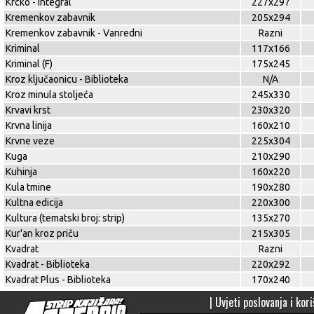
Krcko - Integral
227x297
Kremenkov zabavnik
205x294
Kremenkov zabavnik - Vanredni
Razni
Kriminal
117x166
Kriminal (F)
175x245
Kroz ključaonicu - Biblioteka
N/A
Kroz minula stoljeća
245x330
Krvavi krst
230x320
Krvna linija
160x210
Krvne veze
225x304
Kuga
210x290
Kuhinja
160x220
Kula tmine
190x280
Kultna edicija
220x300
Kultura (tematski broj: strip)
135x270
Kur'an kroz priču
215x305
Kvadrat
Razni
Kvadrat - Biblioteka
220x292
Kvadrat Plus - Biblioteka
170x240
|
Uvjeti poslovanja i kori