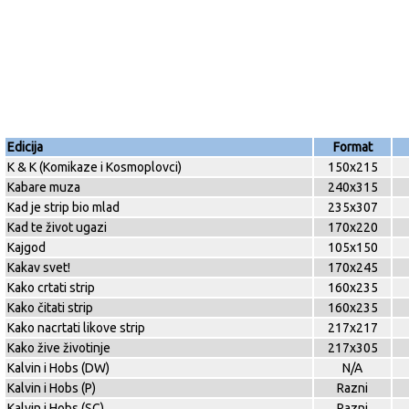
Edicija
Format
K & K (Komikaze i Kosmoplovci)
150x215
Kabare muza
240x315
Kad je strip bio mlad
235x307
Kad te život ugazi
170x220
Kajgod
105x150
Kakav svet!
170x245
Kako crtati strip
160x235
Kako čitati strip
160x235
Kako nacrtati likove strip
217x217
Kako žive životinje
217x305
Kalvin i Hobs (DW)
N/A
Kalvin i Hobs (P)
Razni
Kalvin i Hobs (SC)
Razni