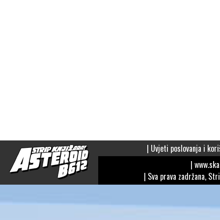
|
Uvjeti poslovanja i kori
| www.sk
| Sva prava zadržana, Str