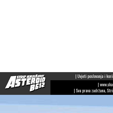
|
Uvjeti poslovanja i kori
| www.sk
| Sva prava zadržana, Str