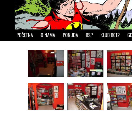
POČETNA
O NAMA
PONUDA
BSP
KLUB B612
GD