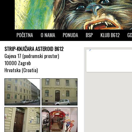
POČETNA
O NAMA
PONUDA
BSP
KLUB B612
GD
STRIP-KNJIŽARA ASTEROID B612
Gajeva 17 (podrumski prostor)
10000 Zagreb
Hrvatska (Croatia)