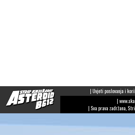
|
Uvjeti poslovanja i kori
| www.sk
| Sva prava zadržana, Str