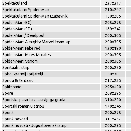
Spektakularci
237x317
Spektakularni Spider-Man
210x297
Spektakularni Spider-Man (Zabavnik)
150x205
Spider-Man (EG)
205x275
Spider-Man (SD)
169x242
Spider-Man / Deadpool
200x305
Spider-Man: A mighty Marvel team-up
200x305
Spider-Man: Fake red
130x190
Spider-Man: Miles Morales
200x305
Spider-Man: Venom
200x305
Spiritualni strip
200x280
Spiro Spermij i prijatelji
50x70
Spirou & Fantasio
217x235
Splitcomic
295x420
Spore
208x295
Sportska parada iz mravljega grada
310x220
Sportski roman u stripu
170x245
Spunk
200x275
Spunk novosti
317x452
Spunk novosti - Jugoslovenski strip
200x295