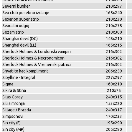
Severni bunker
210x297
Sex club posebno izdanje
165x240
Sexarion super strip
210x230
Sexualni odgoj
210x275
Sezam strip
210x300
Shanghai devil (DG)
145x210
Shanghai devil (LL)
165x215
Sherlock Holmes & Londonski vampiri
216x302
Sherlock Holmes & Necronomicon
216x302
Sherlock Holmes & Vremenski putnici
216x302
Shvati to kao kompliment
206x259
Sibylline - Integral
227x297
Sigma
160x210
Sikira & Stina
210x75
Silas Corey
240x315
Sili simfonija
153x220
Sillage / Brazda
240x317
Simpsonovi
170x233
Sin city (F)
195x290
Sin city (MP)
205x280