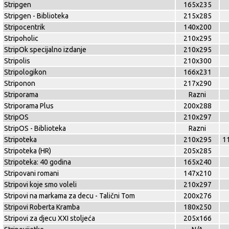
Stripgen
165x235
Stripgen - Biblioteka
215x285
Stripocentrik
140x200
Stripoholic
210x295
StripOk specijalno izdanje
210x295
Stripolis
210x300
Stripologikon
166x231
Striponon
217x290
Striporama
Razni
Striporama Plus
200x288
StripOS
210x297
StripOS - Biblioteka
Razni
Stripoteka
210x295
1
Stripoteka (HR)
205x285
Stripoteka: 40 godina
165x240
Stripovani romani
147x210
Stripovi koje smo voleli
210x297
Stripovi na markama za decu - Talični Tom
200x276
Stripovi Roberta Kramba
180x250
Stripovi za djecu XXI stoljeća
205x166