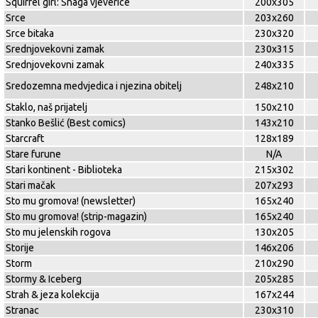
Squirrel girl: Snaga vjeverice
200x305
Srce
203x260
Srce bitaka
230x320
Srednjovekovni zamak
230x315
Srednjovekovni zamak
240x335
Sredozemna medvjedica i njezina obitelj
248x210
Staklo, naš prijatelj
150x210
Stanko Bešlić (Best comics)
143x210
Starcraft
128x189
Stare furune
N/A
Stari kontinent - Biblioteka
215x302
Stari mačak
207x293
Sto mu gromova! (newsletter)
165x240
Sto mu gromova! (strip-magazin)
165x240
Sto mu jelenskih rogova
130x205
Storije
146x206
Storm
210x290
Stormy & Iceberg
205x285
Strah & jeza kolekcija
167x244
Stranac
230x310