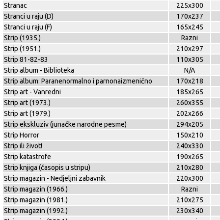
Stranac
225x300
Stranci u raju (D)
170x237
Stranci u raju (F)
165x245
Strip (1935.)
Razni
Strip (1951.)
210x297
Strip 81-82-83
110x305
Strip album - Biblioteka
N/A
Strip album: Paranenormalno i parnonaizmenično
170x218
Strip art - Vanredni
185x265
Strip art (1973.)
260x355
Strip art (1979.)
202x266
Strip ekskluziv (junačke narodne pesme)
294x205
Strip Horror
150x210
Strip ili život!
240x330
Strip katastrofe
190x265
Strip knjiga (časopis u stripu)
210x280
Strip magazin - Nedjeljni zabavnik
220x300
Strip magazin (1966.)
Razni
Strip magazin (1981.)
210x275
Strip magazin (1992.)
230x340