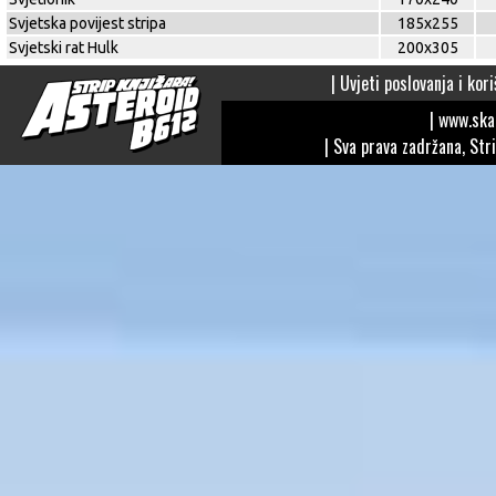
Svjetska povijest stripa
185x255
Svjetski rat Hulk
200x305
|
Uvjeti poslovanja i kori
| www.sk
| Sva prava zadržana, Str