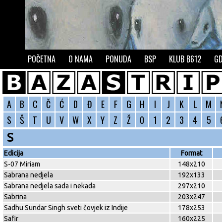
POČETNA
O NAMA
PONUDA
BSP
KLUB B612
GD
A
B
C
Č
Ć
D
Đ
E
F
G
H
I
J
K
L
M
S
Š
T
U
V
W
X
Y
Z
Ž
0
1
2
3
4
5
S
Edicija
Format
S-07 Miriam
148x210
Sabrana nedjela
192x133
Sabrana nedjela sada i nekada
297x210
Sabrina
203x247
Sadhu Sundar Singh sveti čovjek iz Indije
178x253
Safir
160x225