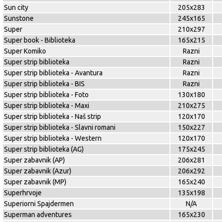
Sun city
205x283
Sunstone
245x165
Super
210x297
Super book - Biblioteka
165x215
Super Komiko
Razni
Super strip biblioteka
Razni
Super strip biblioteka - Avantura
Razni
Super strip biblioteka - BIS
Razni
Super strip biblioteka - Foto
130x180
Super strip biblioteka - Maxi
210x275
Super strip biblioteka - Naš strip
120x170
Super strip biblioteka - Slavni romani
150x227
Super strip biblioteka - Western
120x170
Super strip biblioteka (AG)
175x245
Super zabavnik (AP)
206x281
Super zabavnik (Azur)
206x292
Super zabavnik (MP)
165x240
Superhrvoje
135x198
Superiorni Spajdermen
N/A
Superman adventures
165x230