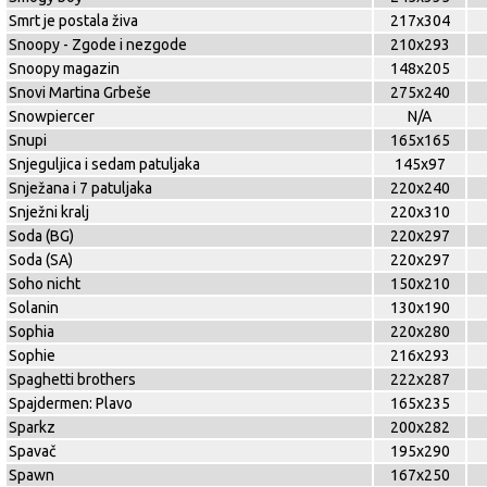
Smrt je postala živa
217x304
Snoopy - Zgode i nezgode
210x293
Snoopy magazin
148x205
Snovi Martina Grbeše
275x240
Snowpiercer
N/A
Snupi
165x165
Snjeguljica i sedam patuljaka
145x97
Snježana i 7 patuljaka
220x240
Snježni kralj
220x310
Soda (BG)
220x297
Soda (SA)
220x297
Soho nicht
150x210
Solanin
130x190
Sophia
220x280
Sophie
216x293
Spaghetti brothers
222x287
Spajdermen: Plavo
165x235
Sparkz
200x282
Spavač
195x290
Spawn
167x250