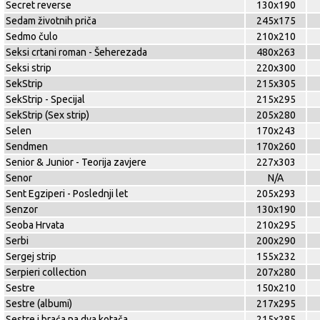
Secret reverse
130x190
Sedam životnih priča
245x175
Sedmo čulo
210x210
Seksi crtani roman - Šeherezada
480x263
Seksi strip
220x300
SekStrip
215x305
SekStrip - Specijal
215x295
SekStrip (Sex strip)
205x280
Selen
170x243
Sendmen
170x260
Senior & Junior - Teorija zavjere
227x303
Senor
N/A
Sent Egziperi - Poslednji let
205x293
Senzor
130x190
Seoba Hrvata
210x295
Serbi
200x290
Sergej strip
155x232
Serpieri collection
207x280
Sestre
150x210
Sestre (albumi)
217x295
Sestre i braća na dva kotača
215x285