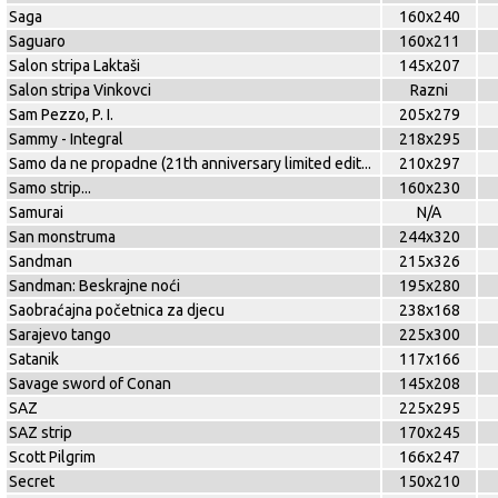
Saga
160x240
Saguaro
160x211
Salon stripa Laktaši
145x207
Salon stripa Vinkovci
Razni
Sam Pezzo, P. I.
205x279
Sammy - Integral
218x295
Samo da ne propadne (21th anniversary limited edit
...
210x297
Samo strip...
160x230
Samurai
N/A
San monstruma
244x320
Sandman
215x326
Sandman: Beskrajne noći
195x280
Saobraćajna početnica za djecu
238x168
Sarajevo tango
225x300
Satanik
117x166
Savage sword of Conan
145x208
SAZ
225x295
SAZ strip
170x245
Scott Pilgrim
166x247
Secret
150x210