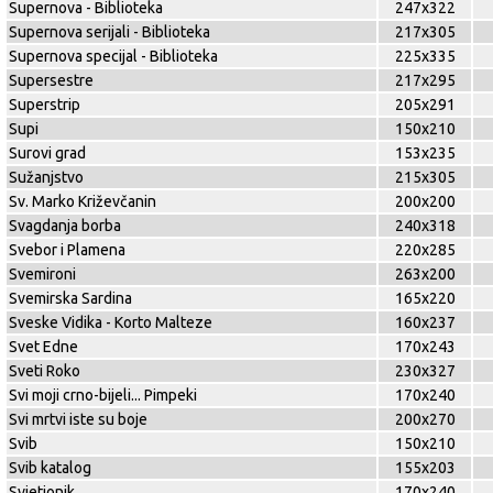
Supernova - Biblioteka
247x322
Supernova serijali - Biblioteka
217x305
Supernova specijal - Biblioteka
225x335
Supersestre
217x295
Superstrip
205x291
Supi
150x210
Surovi grad
153x235
Sužanjstvo
215x305
Sv. Marko Križevčanin
200x200
Svagdanja borba
240x318
Svebor i Plamena
220x285
Svemironi
263x200
Svemirska Sardina
165x220
Sveske Vidika - Korto Malteze
160x237
Svet Edne
170x243
Sveti Roko
230x327
Svi moji crno-bijeli... Pimpeki
170x240
Svi mrtvi iste su boje
200x270
Svib
150x210
Svib katalog
155x203
Svjetionik
170x240