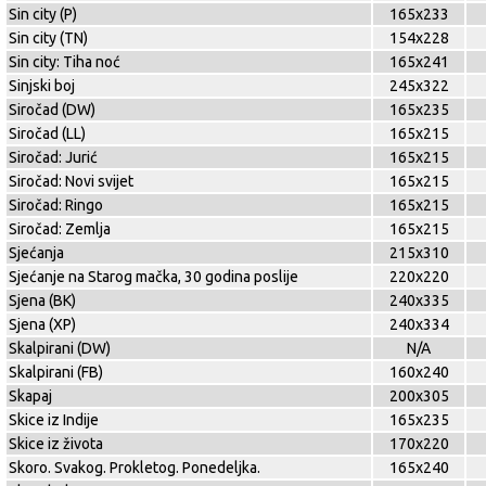
Sin city (P)
165x233
Sin city (TN)
154x228
Sin city: Tiha noć
165x241
Sinjski boj
245x322
Siročad (DW)
165x235
Siročad (LL)
165x215
Siročad: Jurić
165x215
Siročad: Novi svijet
165x215
Siročad: Ringo
165x215
Siročad: Zemlja
165x215
Sjećanja
215x310
Sjećanje na Starog mačka, 30 godina poslije
220x220
Sjena (BK)
240x335
Sjena (XP)
240x334
Skalpirani (DW)
N/A
Skalpirani (FB)
160x240
Skapaj
200x305
Skice iz Indije
165x235
Skice iz života
170x220
Skoro. Svakog. Prokletog. Ponedeljka.
165x240