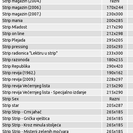
Strip magazin (2004.)
razni
Strip magazin (2006.)
170x244
Strip magazin (2007.)
230x300
Strip mania
200x285
Strip Mladost
217x290
Strip on line
212x298
Strip Plejada
295x205
Strip pressing
205x293
Strip radionica "Lektiru u strip"
233x300
Strip razonoda
180x255
Strip Republika
290x420
Strip revija (1962.)
190x162
Strip revija (2009.)
228x297
Strip revija Večernjeg lista
215x290
Strip revija Večernjeg lista - Specijalno izdanje
215x290
Strip Sex
Razni
Strip star
205x287
Strip Strip - Crni jahač
265x185
Strip Strip - Grička vještica
265x185
Strip Strip - Kroz minula stoljeća
265x185
Strip Strip - Misterij zelenih močvara
265x185