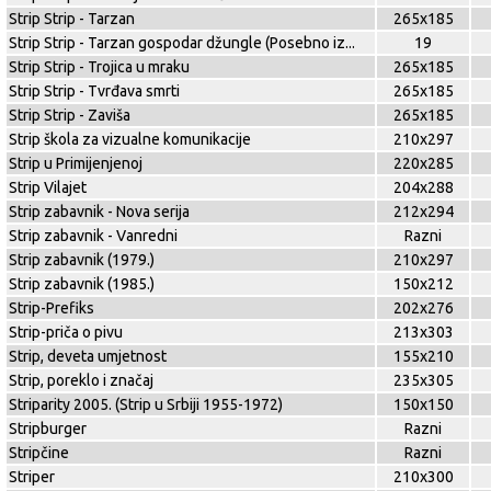
Strip Strip - Tarzan
265x185
Strip Strip - Tarzan gospodar džungle (Posebno iz
...
19
Strip Strip - Trojica u mraku
265x185
Strip Strip - Tvrđava smrti
265x185
Strip Strip - Zaviša
265x185
Strip škola za vizualne komunikacije
210x297
Strip u Primijenjenoj
220x285
Strip Vilajet
204x288
Strip zabavnik - Nova serija
212x294
Strip zabavnik - Vanredni
Razni
Strip zabavnik (1979.)
210x297
Strip zabavnik (1985.)
150x212
Strip-Prefiks
202x276
Strip-priča o pivu
213x303
Strip, deveta umjetnost
155x210
Strip, poreklo i značaj
235x305
Striparity 2005. (Strip u Srbiji 1955-1972)
150x150
Stripburger
Razni
Stripčine
Razni
Striper
210x300