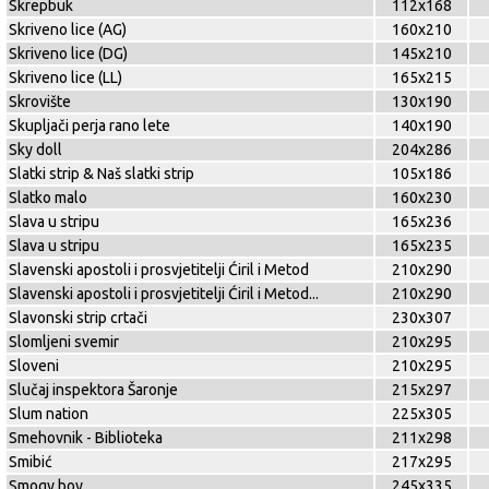
Skrepbuk
112x168
Skriveno lice (AG)
160x210
Skriveno lice (DG)
145x210
Skriveno lice (LL)
165x215
Skrovište
130x190
Skupljači perja rano lete
140x190
Sky doll
204x286
Slatki strip & Naš slatki strip
105x186
Slatko malo
160x230
Slava u stripu
165x236
Slava u stripu
165x235
Slavenski apostoli i prosvjetitelji Ćiril i Metod
210x290
Slavenski apostoli i prosvjetitelji Ćiril i Metod
...
210x290
Slavonski strip crtači
230x307
Slomljeni svemir
210x295
Sloveni
210x295
Slučaj inspektora Šaronje
215x297
Slum nation
225x305
Smehovnik - Biblioteka
211x298
Smibić
217x295
Smogy boy
245x335