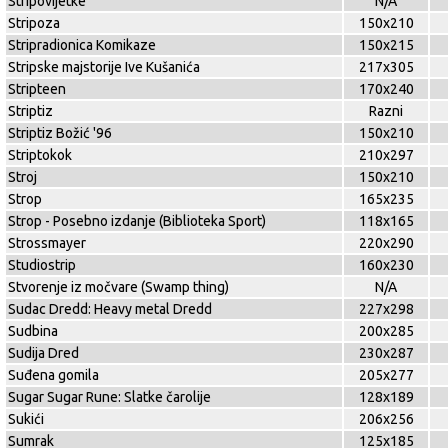
Stripovijetke
N/A
Stripoza
150x210
Stripradionica Komikaze
150x215
Stripske majstorije Ive Kušanića
217x305
Stripteen
170x240
Striptiz
Razni
Striptiz Božić '96
150x210
Striptokok
210x297
Stroj
150x210
Strop
165x235
Strop - Posebno izdanje (Biblioteka Sport)
118x165
Strossmayer
220x290
Studiostrip
160x230
Stvorenje iz močvare (Swamp thing)
N/A
Sudac Dredd: Heavy metal Dredd
227x298
Sudbina
200x285
Sudija Dred
230x287
Suđena gomila
205x277
Sugar Sugar Rune: Slatke čarolije
128x189
Sukići
206x256
Sumrak
125x185